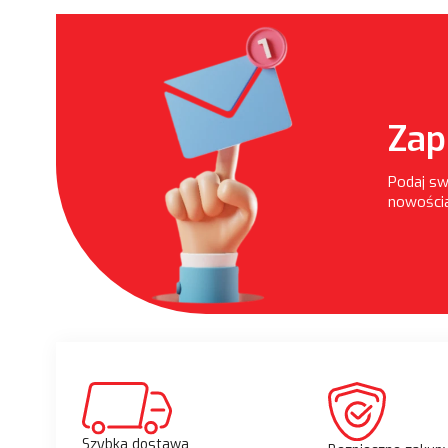
Zap
Podaj sw
nowościa
Szybka dostawa