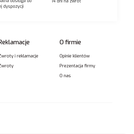
nalna obsługa do
14 dni na zwrot
j dyspozycji
Reklamacje
O firmie
Zwroty i reklamacje
Opinie klientów
Zwroty
Prezentacja firmy
O nas