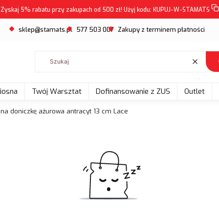
Zyskaj 5% rabatu przy zakupach od 500 zł! Użyj kodu:
KUPUJ-W-STAMATS
sklep@stamats.pl
577 503 007
Zakupy z terminem płatności
Wyczyść
Wiosna
Twój Warsztat
Dofinansowanie z ZUS
Outlet
 na doniczkę ażurowa antracyt 13 cm Lace