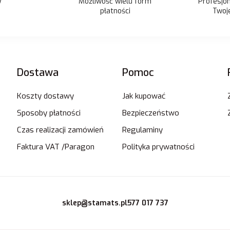
Możliwość wielu form
y
Profesjo
płatności
Twoje
Dostawa
Pomoc
Koszty dostawy
Jak kupować
Sposoby płatności
Bezpieczeństwo
Czas realizacji zamówień
Regulaminy
Faktura VAT /Paragon
Polityka prywatności
sklep@stamats.pl
577 017 737