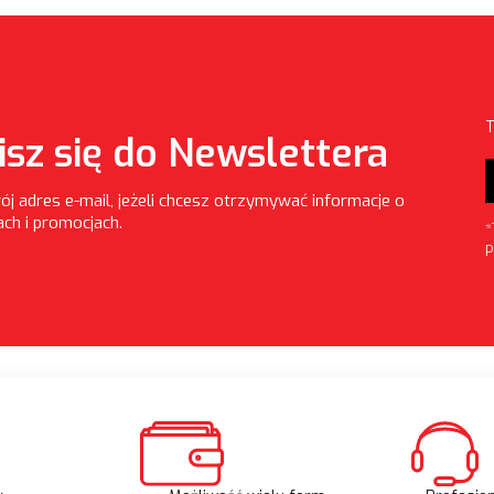
T
isz się do Newslettera
ój adres e-mail, jeżeli chcesz otrzymywać informacje o
ch i promocjach.
*
P