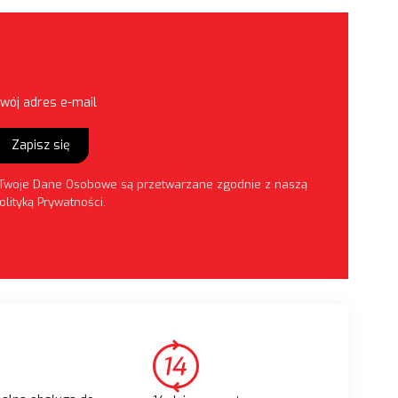
wój adres e-mail
Zapisz się
Twoje Dane Osobowe są przetwarzane zgodnie z naszą
olityką Prywatności
.