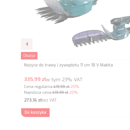
Okazja
Nożyce do trawy i żywopłotu 11 cm 18 V Makita
Cena promocyjna brutto
335,99 zł
w tym
23%
VAT
Cena regularna:
419,99 zł
-20%
Najniższa cena:
419,99 zł
-20%
Cena netto
273,16 zł
bez VAT
Do koszyka