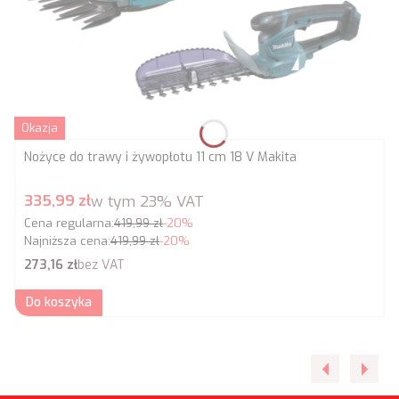
Okazja
Nożyce do trawy i żywopłotu 11 cm 18 V Makita
Cena promocyjna brutto
335,99 zł
w tym
23%
VAT
Cena regularna:
419,99 zł
-20%
Najniższa cena:
419,99 zł
-20%
Cena netto
273,16 zł
bez VAT
Do koszyka