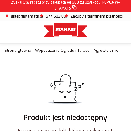
Zyskaj 5% rabatu przy zakupach od 500 zł! Użyj kodu:
KUPUJ-W-
STAMATS
sklep@stamats.pl
577 503 007
Zakupy z terminem płatności
Strona główna
Wyposażenie Ogrodu i Tarasu
Agrowłókniny
Produkt jest niedostępny
Przepraszamy, produkt, którego szukasz jest