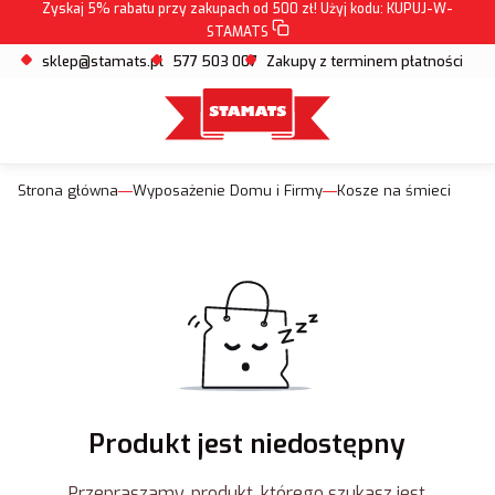
Zyskaj 5% rabatu przy zakupach od 500 zł! Użyj kodu:
KUPUJ-W-
STAMATS
sklep@stamats.pl
577 503 007
Zakupy z terminem płatności
Strona główna
Wyposażenie Domu i Firmy
Kosze na śmieci
Produkt jest niedostępny
Przepraszamy, produkt, którego szukasz jest