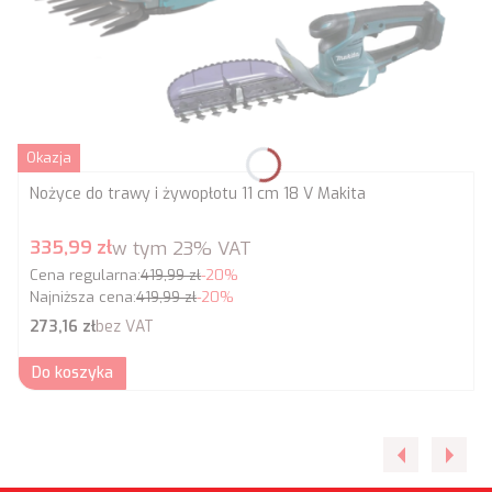
Okazja
Nożyce do trawy i żywopłotu 11 cm 18 V Makita
Cena promocyjna brutto
335,99 zł
w tym
23%
VAT
Cena regularna:
419,99 zł
-20%
Najniższa cena:
419,99 zł
-20%
Cena netto
273,16 zł
bez VAT
Do koszyka