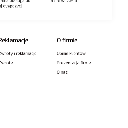
nalna obsługa do
14 dni na zwrot
j dyspozycji
Reklamacje
O firmie
Zwroty i reklamacje
Opinie klientów
Zwroty
Prezentacja firmy
O nas