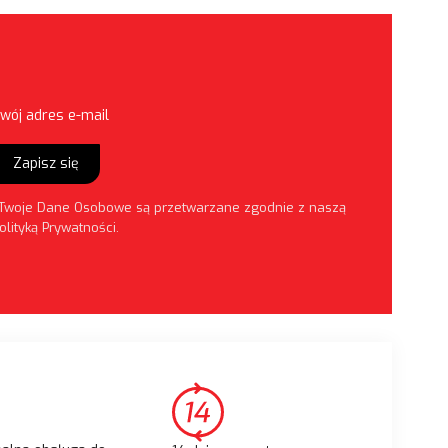
wój adres e-mail
Zapisz się
Twoje Dane Osobowe są przetwarzane zgodnie z naszą
olityką Prywatności
.