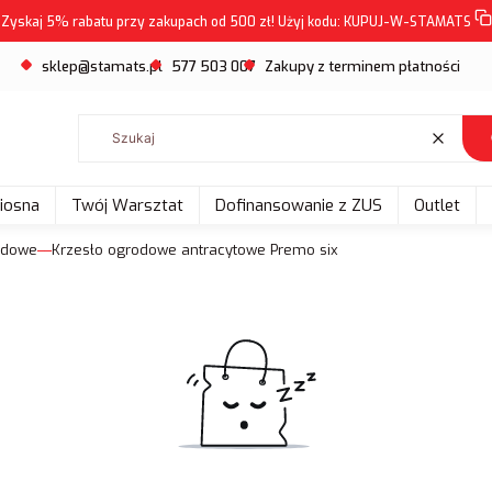
Zyskaj 5% rabatu przy zakupach od 500 zł! Użyj kodu:
KUPUJ-W-STAMATS
sklep@stamats.pl
577 503 007
Zakupy z terminem płatności
Wyczyść
Wiosna
Twój Warsztat
Dofinansowanie z ZUS
Outlet
odowe
Krzesło ogrodowe antracytowe Premo six