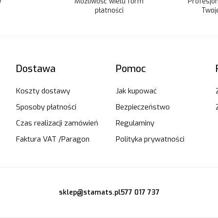
Możliwość wielu form
y
Profesjo
płatności
Twoje
Dostawa
Pomoc
Koszty dostawy
Jak kupować
Sposoby płatności
Bezpieczeństwo
Czas realizacji zamówień
Regulaminy
Faktura VAT /Paragon
Polityka prywatności
sklep@stamats.pl
577 017 737