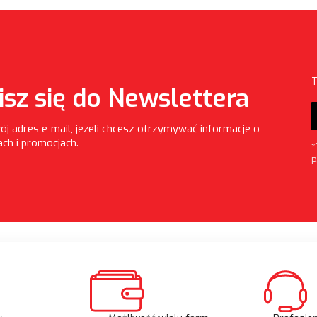
T
isz się do Newslettera
ój adres e-mail, jeżeli chcesz otrzymywać informacje o
ch i promocjach.
*
P