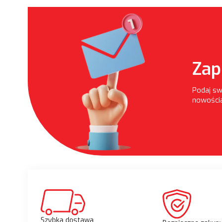
Zap
Podaj sw
nowościa
Szybka dostawa