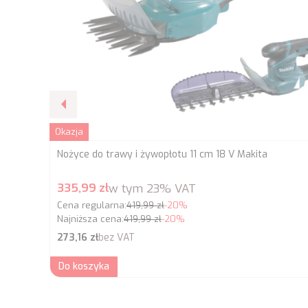
Okazja
Nożyce do trawy i żywopłotu 11 cm 18 V Makita
Cena promocyjna brutto
335,99 zł
w tym
23%
VAT
Cena regularna:
419,99 zł
-20%
Najniższa cena:
419,99 zł
-20%
Cena netto
273,16 zł
bez VAT
Do koszyka