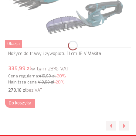
Okazja
Nożyce do trawy i żywopłotu 11 cm 18 V Makita
Cena promocyjna brutto
335,99 zł
w tym
23%
VAT
Cena regularna:
419,99 zł
-20%
Najniższa cena:
419,99 zł
-20%
Cena netto
273,16 zł
bez VAT
Do koszyka