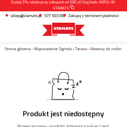
Zyskaj 5% rabatu przy zakupach od 500 zł! Użyj kodu:
KUPUJ-W-
STAMATS
sklep@stamats.pl
577 503 007
Zakupy z terminem płatności
Strona główna
Wyposażenie Ogrodu i Tarasu
Nawozy do roślin
Produkt jest niedostępny
Przepraszamy, produkt, którego szukasz jest