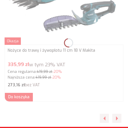
Okazja
Nożyce do trawy i żywopłotu 11 cm 18 V Makita
Cena promocyjna brutto
335,99 zł
w tym
23%
VAT
Cena regularna:
419,99 zł
-20%
Najniższa cena:
419,99 zł
-20%
Cena netto
273,16 zł
bez VAT
Do koszyka