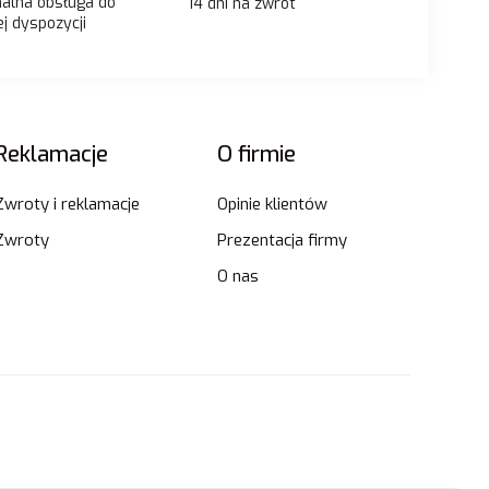
nalna obsługa do
14 dni na zwrot
j dyspozycji
Reklamacje
O firmie
Zwroty i reklamacje
Opinie klientów
Zwroty
Prezentacja firmy
O nas