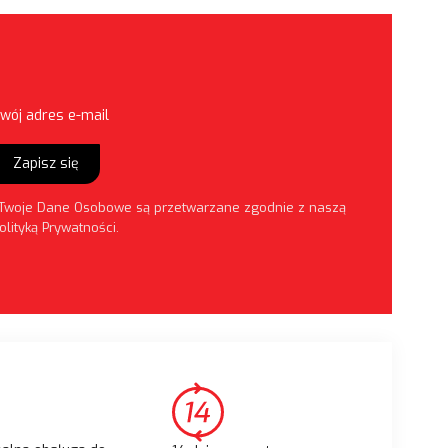
wój adres e-mail
Zapisz się
Twoje Dane Osobowe są przetwarzane zgodnie z naszą
olityką Prywatności
.