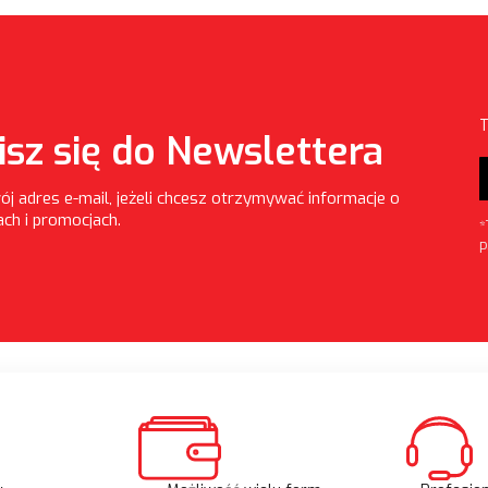
T
isz się do Newslettera
ój adres e-mail, jeżeli chcesz otrzymywać informacje o
ch i promocjach.
*
P