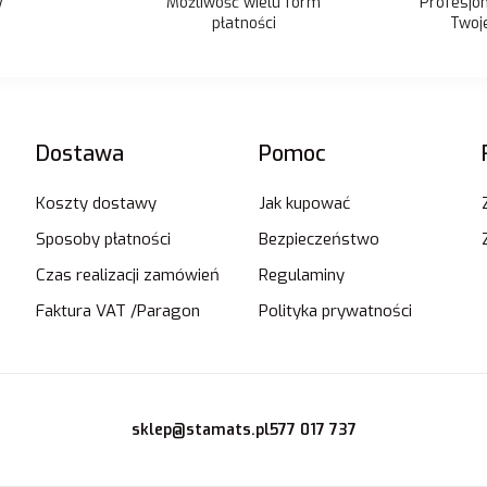
Możliwość wielu form
y
Profesjo
płatności
Twoje
Dostawa
Pomoc
Koszty dostawy
Jak kupować
Sposoby płatności
Bezpieczeństwo
Czas realizacji zamówień
Regulaminy
Faktura VAT /Paragon
Polityka prywatności
sklep@stamats.pl
577 017 737