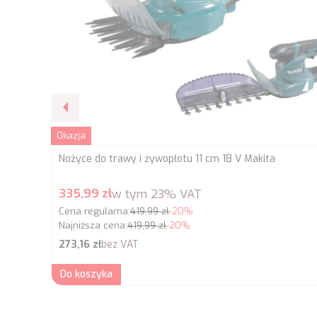
Okazja
Nożyce do trawy i żywopłotu 11 cm 18 V Makita
Cena promocyjna brutto
335,99 zł
w tym
23%
VAT
Cena regularna:
419,99 zł
-20%
Najniższa cena:
419,99 zł
-20%
Cena netto
273,16 zł
bez VAT
Do koszyka