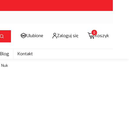
Produkty w koszyku: 
Ulubione
Zaloguj się
Koszyk
Szukaj
Blog
Kontakt
y Nuk