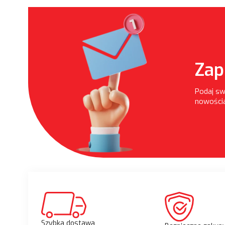
Zap
Podaj sw
nowościa
Szybka dostawa