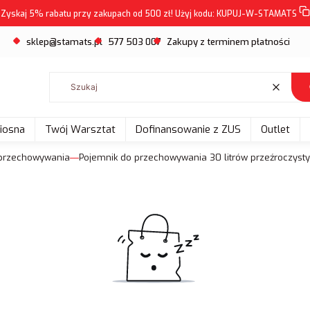
Zyskaj 5% rabatu przy zakupach od 500 zł! Użyj kodu:
KUPUJ-W-STAMATS
sklep@stamats.pl
577 503 007
Zakupy z terminem płatności
Wyczyść
Wiosna
Twój Warsztat
Dofinansowanie z ZUS
Outlet
 przechowywania
Pojemnik do przechowywania 30 litrów przeźroczyst