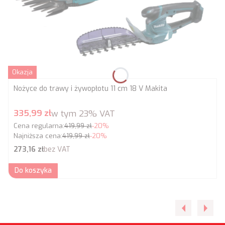
Okazja
Nożyce do trawy i żywopłotu 11 cm 18 V Makita
Cena promocyjna brutto
335,99 zł
w tym
23%
VAT
Cena regularna:
419,99 zł
-20%
Najniższa cena:
419,99 zł
-20%
Cena netto
273,16 zł
bez VAT
Do koszyka