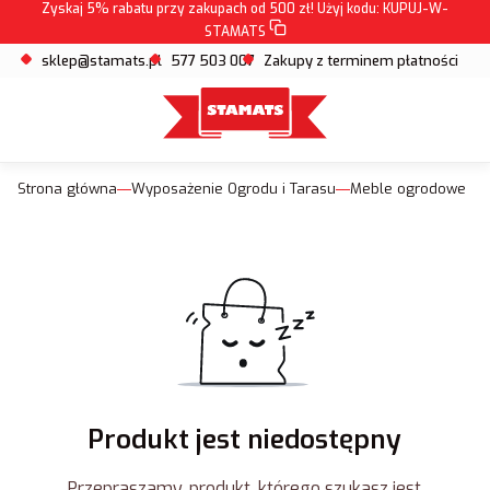
Zyskaj 5% rabatu przy zakupach od 500 zł! Użyj kodu:
KUPUJ-W-
STAMATS
sklep@stamats.pl
577 503 007
Zakupy z terminem płatności
Strona główna
Wyposażenie Ogrodu i Tarasu
Meble ogrodowe
Produkt jest niedostępny
Przepraszamy, produkt, którego szukasz jest