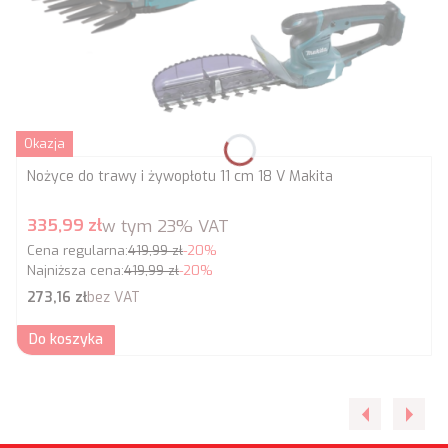
Okazja
Nożyce do trawy i żywopłotu 11 cm 18 V Makita
Cena promocyjna brutto
335,99 zł
w tym
23%
VAT
Cena regularna:
419,99 zł
-20%
Najniższa cena:
419,99 zł
-20%
Cena netto
273,16 zł
bez VAT
Do koszyka