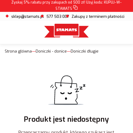
Zyskaj 5% rabatu przy zakupach od 500 zł! Użyj kodu:
KUPUJ-W-
STAMATS
sklep@stamats.pl
577 503 007
Zakupy z terminem płatności
Strona główna
Doniczki - donice
Doniczki długie
Produkt jest niedostępny
Przepraszamy, produkt, którego szukasz jest