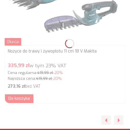
Okazja
Nożyce do trawy i żywopłotu 11 cm 18 V Makita
Cena promocyjna brutto
335,99 zł
w tym
23%
VAT
Cena regularna:
419,99 zł
-20%
Najniższa cena:
419,99 zł
-20%
Cena netto
273,16 zł
bez VAT
Do koszyka