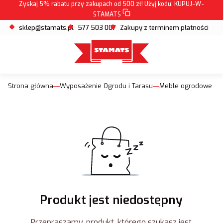
Zyskaj 5% rabatu przy zakupach od 500 zł! Użyj kodu:
KUPUJ-W-
STAMATS
sklep@stamats.pl
577 503 007
Zakupy z terminem płatności
Strona główna
Wyposażenie Ogrodu i Tarasu
Meble ogrodowe
Produkt jest niedostępny
Przepraszamy, produkt, którego szukasz jest