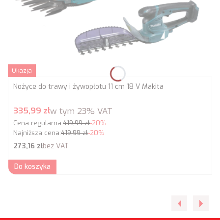
Okazja
Nożyce do trawy i żywopłotu 11 cm 18 V Makita
Cena promocyjna brutto
335,99 zł
w tym
23%
VAT
Cena regularna:
419,99 zł
-20%
Najniższa cena:
419,99 zł
-20%
Cena netto
273,16 zł
bez VAT
Do koszyka