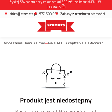
Zyskaj 5% rabatu przy zakupach od 500 zł! Użyj kodu:
KUPUJ-W-
STAMATS
sklep@stamats.pl
577 503 007
Zakupy z terminem płatności
Wyposażenie Domu i Firmy
Małe AGD i urządzenia elektroniczne do domu i biura
Produkt jest niedostępny
Przepraszamy, produkt, którego szukasz jest