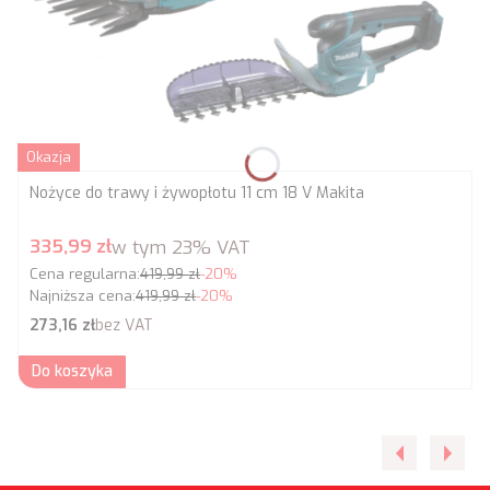
Okazja
Nożyce do trawy i żywopłotu 11 cm 18 V Makita
Cena promocyjna brutto
335,99 zł
w tym
23%
VAT
Cena regularna:
419,99 zł
-20%
Najniższa cena:
419,99 zł
-20%
Cena netto
273,16 zł
bez VAT
Do koszyka