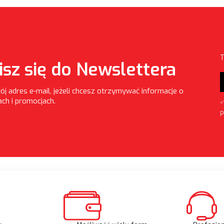
T
isz się do Newslettera
ój adres e-mail, jeżeli chcesz otrzymywać informacje o
ch i promocjach.
*
P