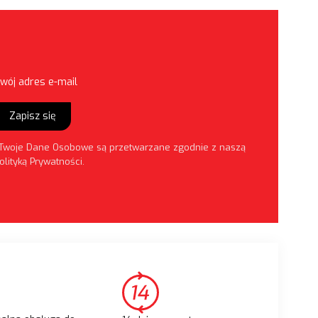
wój adres e-mail
Zapisz się
Twoje Dane Osobowe są przetwarzane zgodnie z naszą
olityką Prywatności
.