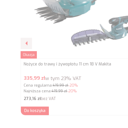
Okazja
Nożyce do trawy i żywopłotu 11 cm 18 V Makita
Cena promocyjna brutto
335,99 zł
w tym
23%
VAT
Cena regularna:
419,99 zł
-20%
Najniższa cena:
419,99 zł
-20%
Cena netto
273,16 zł
bez VAT
Do koszyka