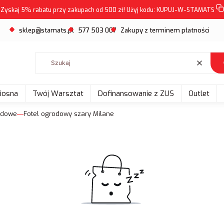
Zyskaj 5% rabatu przy zakupach od 500 zł! Użyj kodu:
KUPUJ-W-STAMATS
sklep@stamats.pl
577 503 007
Zakupy z terminem płatności
Wyczyść
Wiosna
Twój Warsztat
Dofinansowanie z ZUS
Outlet
odowe
Fotel ogrodowy szary Milane