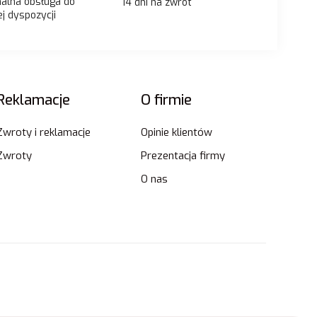
nalna obsługa do
14 dni na zwrot
j dyspozycji
Reklamacje
O firmie
Zwroty i reklamacje
Opinie klientów
Zwroty
Prezentacja firmy
O nas