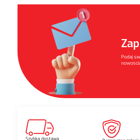
Zap
Podaj sw
nowościa
Szybka dostawa