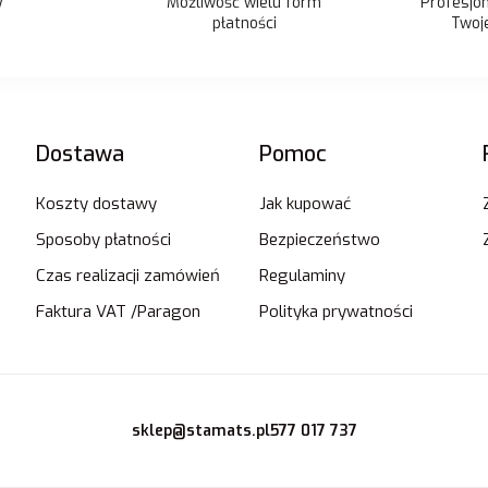
Możliwość wielu form
y
Profesjo
płatności
Twoje
Dostawa
Pomoc
Koszty dostawy
Jak kupować
Sposoby płatności
Bezpieczeństwo
Czas realizacji zamówień
Regulaminy
Faktura VAT /Paragon
Polityka prywatności
sklep@stamats.pl
577 017 737