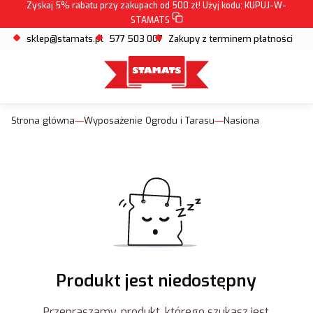
Zyskaj 5% rabatu przy zakupach od 500 zł! Użyj kodu:
KUPUJ-W-
STAMATS
sklep@stamats.pl
577 503 007
Zakupy z terminem płatności
Strona główna
Wyposażenie Ogrodu i Tarasu
Nasiona
Produkt jest niedostępny
Przepraszamy, produkt, którego szukasz jest