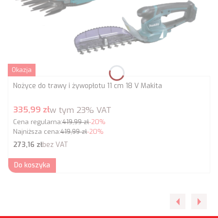
Okazja
Nożyce do trawy i żywopłotu 11 cm 18 V Makita
Cena promocyjna brutto
335,99 zł
w tym
23%
VAT
Cena regularna:
419,99 zł
-20%
Najniższa cena:
419,99 zł
-20%
Cena netto
273,16 zł
bez VAT
Do koszyka