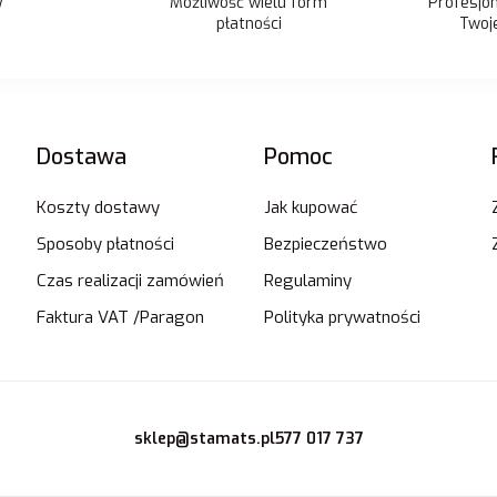
Możliwość wielu form
y
Profesjo
płatności
Twoje
Dostawa
Pomoc
Koszty dostawy
Jak kupować
Sposoby płatności
Bezpieczeństwo
Czas realizacji zamówień
Regulaminy
Faktura VAT /Paragon
Polityka prywatności
sklep@stamats.pl
577 017 737