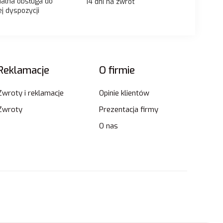
nalna obsługa do
14 dni na zwrot
j dyspozycji
Reklamacje
O firmie
Zwroty i reklamacje
Opinie klientów
Zwroty
Prezentacja firmy
O nas