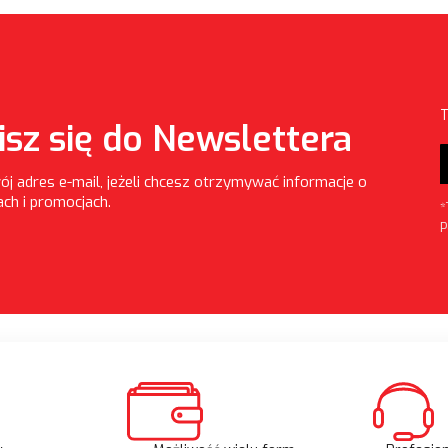
T
isz się do Newslettera
ój adres e-mail, jeżeli chcesz otrzymywać informacje o
ch i promocjach.
*
P