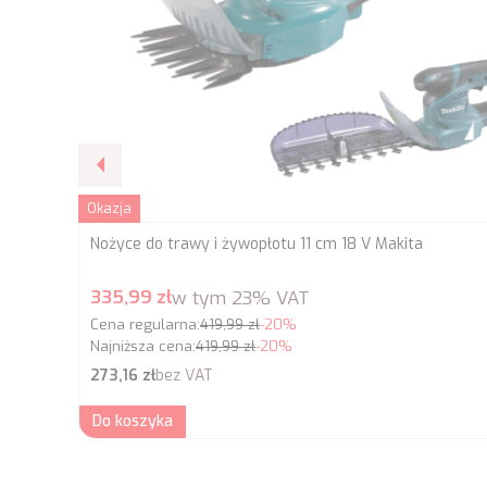
Okazja
Nożyce do trawy i żywopłotu 11 cm 18 V Makita
Cena promocyjna brutto
335,99 zł
w tym
23%
VAT
Cena regularna:
419,99 zł
-20%
Najniższa cena:
419,99 zł
-20%
Cena netto
273,16 zł
bez VAT
Do koszyka