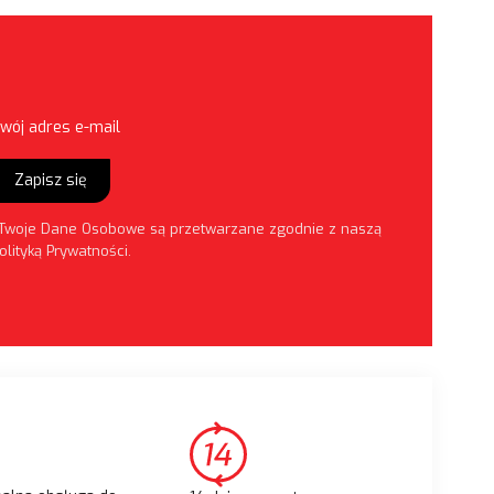
wój adres e-mail
Zapisz się
Twoje Dane Osobowe są przetwarzane zgodnie z naszą
olityką Prywatności
.