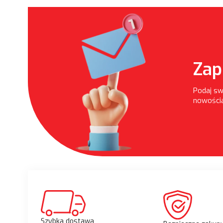
Zap
Podaj sw
nowościa
Szybka dostawa