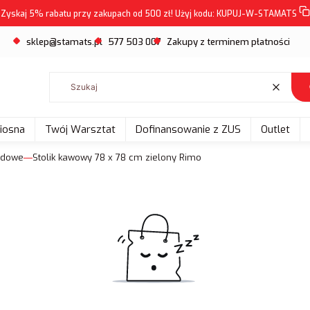
Zyskaj 5% rabatu przy zakupach od 500 zł! Użyj kodu:
KUPUJ-W-STAMATS
sklep@stamats.pl
577 503 007
Zakupy z terminem płatności
Wyczyść
Wiosna
Twój Warsztat
Dofinansowanie z ZUS
Outlet
odowe
Stolik kawowy 78 x 78 cm zielony Rimo