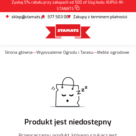
Zyskaj 5% rabatu przy zakupach od 500 zł! Użyj kodu:
KUPUJ-W-
STAMATS
sklep@stamats.pl
577 503 007
Zakupy z terminem płatności
Strona główna
Wyposażenie Ogrodu i Tarasu
Meble ogrodowe
Produkt jest niedostępny
Przepraszamy, produkt, którego szukasz jest