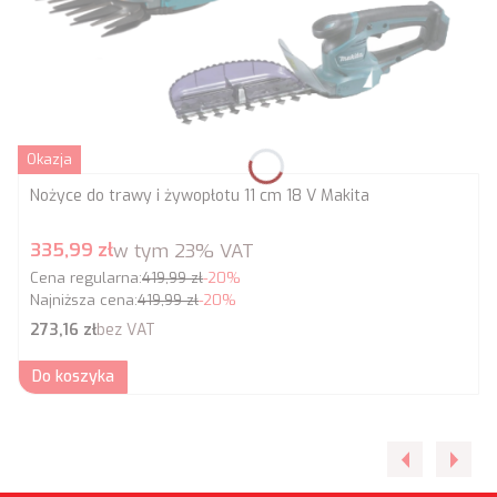
Okazja
Nożyce do trawy i żywopłotu 11 cm 18 V Makita
Cena promocyjna brutto
335,99 zł
w tym
23%
VAT
Cena regularna:
419,99 zł
-20%
Najniższa cena:
419,99 zł
-20%
Cena netto
273,16 zł
bez VAT
Do koszyka