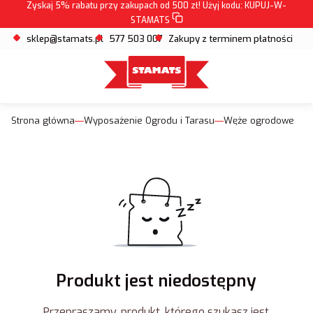
Zyskaj 5% rabatu przy zakupach od 500 zł! Użyj kodu:
KUPUJ-W-
STAMATS
sklep@stamats.pl
577 503 007
Zakupy z terminem płatności
Strona główna
Wyposażenie Ogrodu i Tarasu
Węże ogrodowe
Produkt jest niedostępny
Przepraszamy, produkt, którego szukasz jest