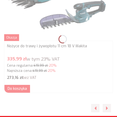
Okazja
Nożyce do trawy i żywopłotu 11 cm 18 V Makita
Cena promocyjna brutto
335,99 zł
w tym
23%
VAT
Cena regularna:
419,99 zł
-20%
Najniższa cena:
419,99 zł
-20%
Cena netto
273,16 zł
bez VAT
Do koszyka