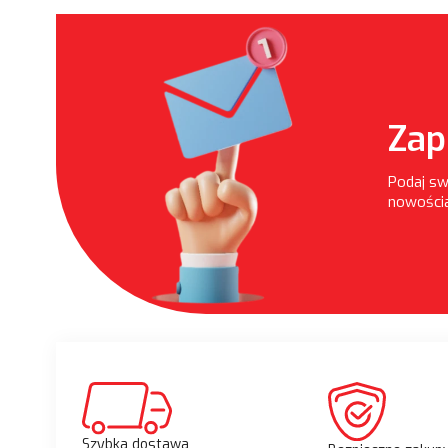
Zap
Podaj sw
nowościa
Szybka dostawa