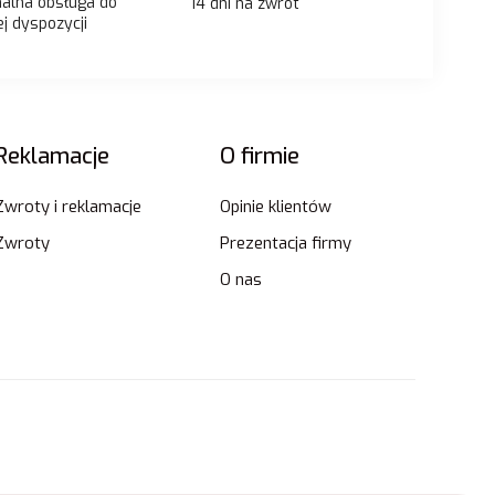
nalna obsługa do
14 dni na zwrot
j dyspozycji
Reklamacje
O firmie
Zwroty i reklamacje
Opinie klientów
Zwroty
Prezentacja firmy
O nas