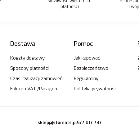
Możliwość wielu form
y
Profesjo
płatności
Twoje
Dostawa
Pomoc
Koszty dostawy
Jak kupować
Sposoby płatności
Bezpieczeństwo
Czas realizacji zamówień
Regulaminy
Faktura VAT /Paragon
Polityka prywatności
sklep@stamats.pl
577 017 737