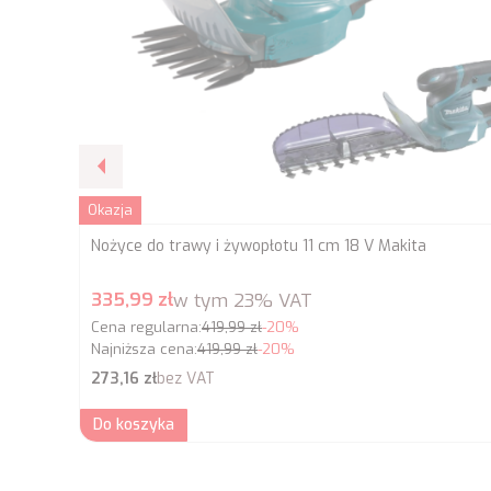
Okazja
Nożyce do trawy i żywopłotu 11 cm 18 V Makita
Cena promocyjna brutto
335,99 zł
w tym
23%
VAT
Cena regularna:
419,99 zł
-20%
Najniższa cena:
419,99 zł
-20%
Cena netto
273,16 zł
bez VAT
Do koszyka