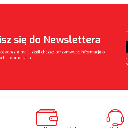
T
isz się do Newslettera
ój adres e-mail, jeżeli chcesz otrzymywać informacje o
ch i promocjach.
*
P