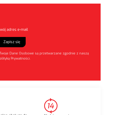
wój adres e-mail
Zapisz się
Twoje Dane Osobowe są przetwarzane zgodnie z naszą
olityką Prywatności
.