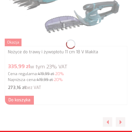
Okazja
Nożyce do trawy i żywopłotu 11 cm 18 V Makita
Cena promocyjna brutto
335,99 zł
w tym
23%
VAT
Cena regularna:
419,99 zł
-20%
Najniższa cena:
419,99 zł
-20%
Cena netto
273,16 zł
bez VAT
Do koszyka