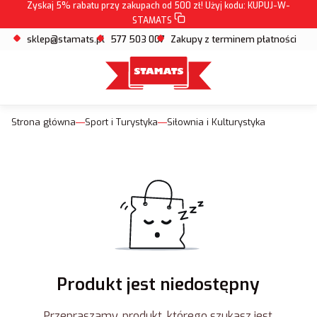
Zyskaj 5% rabatu przy zakupach od 500 zł! Użyj kodu:
KUPUJ-W-
STAMATS
sklep@stamats.pl
577 503 007
Zakupy z terminem płatności
Strona główna
Sport i Turystyka
Siłownia i Kulturystyka
Produkt jest niedostępny
Przepraszamy, produkt, którego szukasz jest