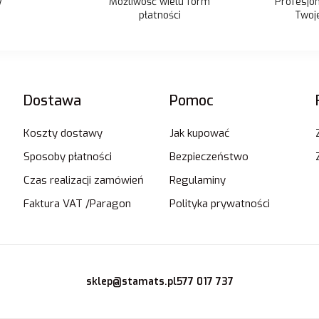
Możliwość wielu form
y
Profesjo
płatności
Twoje
Dostawa
Pomoc
Koszty dostawy
Jak kupować
Sposoby płatności
Bezpieczeństwo
Czas realizacji zamówień
Regulaminy
Faktura VAT /Paragon
Polityka prywatności
sklep@stamats.pl
577 017 737