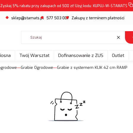
Zyskaj 5% rabatu przy zakupach od 500 zł! Użyj kodu:
KUPUJ-W-STAMATS
sklep@stamats.pl
577 503 007
Zakupy z terminem płatności
Wyczyść
Wiosna
Twój Warsztat
Dofinansowanie z ZUS
Outlet
ogrodowe
Grabie Ogrodowe
Grabie z systemem KLIK 42 cm RAMP