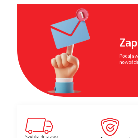
Zap
Podaj sw
nowościa
Szybka dostawa