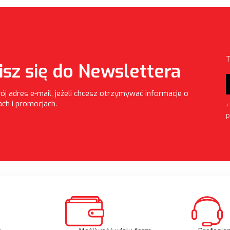
T
isz się do Newslettera
ój adres e-mail, jeżeli chcesz otrzymywać informacje o
ch i promocjach.
*
P