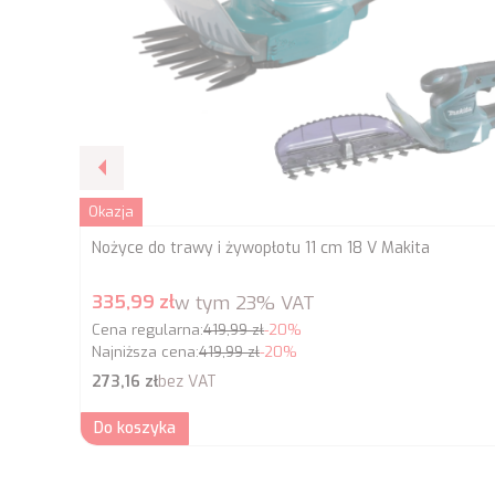
Okazja
Nożyce do trawy i żywopłotu 11 cm 18 V Makita
Cena promocyjna brutto
335,99 zł
w tym
23%
VAT
Cena regularna:
419,99 zł
-20%
Najniższa cena:
419,99 zł
-20%
Cena netto
273,16 zł
bez VAT
Do koszyka