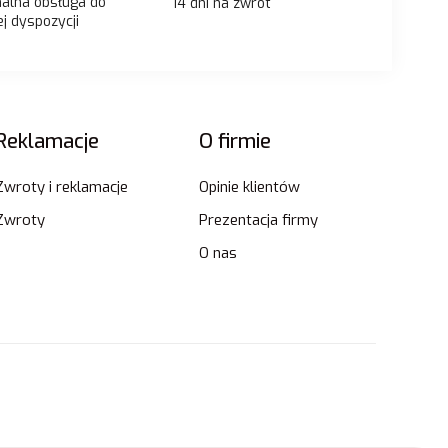
nalna obsługa do
14 dni na zwrot
j dyspozycji
Reklamacje
O firmie
Zwroty i reklamacje
Opinie klientów
Zwroty
Prezentacja firmy
O nas