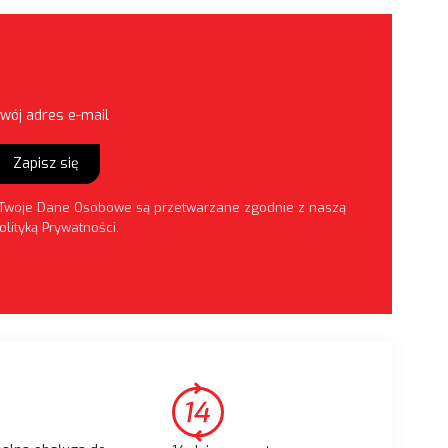
wój adres e-mail
Zapisz się
Twoje Dane Osobowe są przetwarzane zgodnie z naszą
olityką Prywatności
.