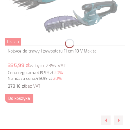
Okazja
Nożyce do trawy i żywopłotu 11 cm 18 V Makita
Cena promocyjna brutto
335,99 zł
w tym
23%
VAT
Cena regularna:
419,99 zł
-20%
Najniższa cena:
419,99 zł
-20%
Cena netto
273,16 zł
bez VAT
Do koszyka