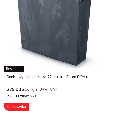
Bestseller
Donica wysoka antracyt 77 cm Urbi Beton Effect
Cena brutto
279,00 zł
w tym
23%
VAT
Cena netto
226,83 zł
bez VAT
Do koszyka