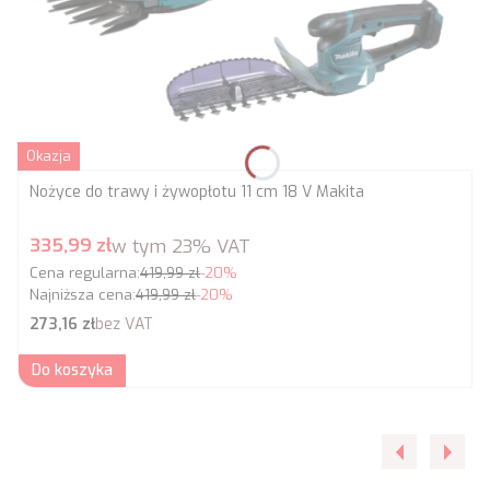
Okazja
Nożyce do trawy i żywopłotu 11 cm 18 V Makita
Cena promocyjna brutto
335,99 zł
w tym
23%
VAT
Cena regularna:
419,99 zł
-20%
Najniższa cena:
419,99 zł
-20%
Cena netto
273,16 zł
bez VAT
Do koszyka