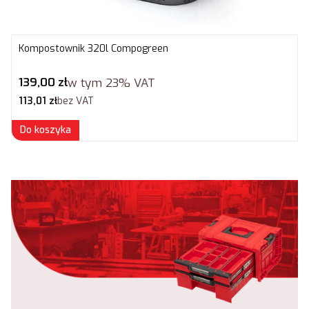
Kompostownik 320l Compogreen
Cena brutto
139,00 zł
w tym
23%
VAT
Cena netto
113,01 zł
bez VAT
Do koszyka