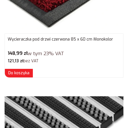
Wycieraczka pod drzwi czerwona 85 x 60 cm Monokolor
Cena brutto
148,99 zł
w tym
23%
VAT
Cena netto
121,13 zł
bez VAT
Do koszyka