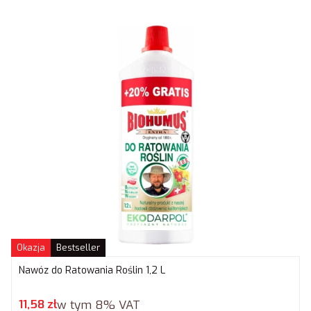
Okazja
Bestseller
Nawóz do Ratowania Roślin 1,2 L
Cena promocyjna brutto
11,58 zł
w tym
8%
VAT