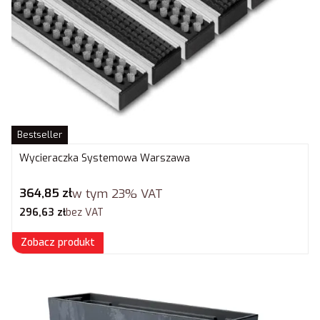
Bestseller
Wycieraczka Systemowa Warszawa
Cena brutto
364,85 zł
w tym
23%
VAT
Cena netto
296,63 zł
bez VAT
Zobacz produkt