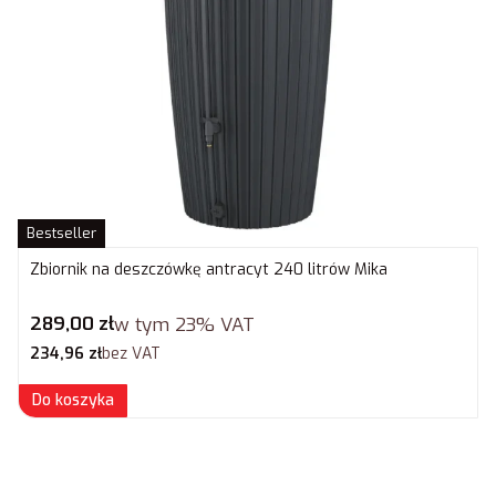
Bestseller
Zbiornik na deszczówkę antracyt 240 litrów Mika
Cena brutto
289,00 zł
w tym
23%
VAT
Cena netto
234,96 zł
bez VAT
Do koszyka