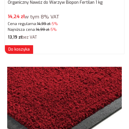
Organiczny Nawóz do Warzyw Biopon Fertilan 1 kg
Cena promocyjna brutto
14,24 zł
w tym
8%
VAT
Cena regularna:
14,99 zł
-5%
Najniższa cena:
14,99 zł
-5%
Cena netto
13,19 zł
bez VAT
Do koszyka