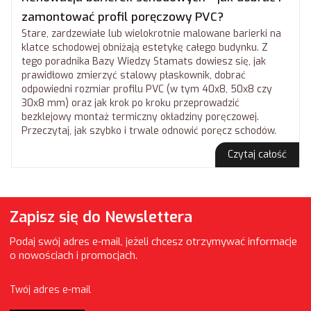
zamontować profil poręczowy PVC?
Stare, zardzewiałe lub wielokrotnie malowane barierki na
klatce schodowej obniżają estetykę całego budynku. Z
tego poradnika Bazy Wiedzy Stamats dowiesz się, jak
prawidłowo zmierzyć stalowy płaskownik, dobrać
odpowiedni rozmiar profilu PVC (w tym 40x8, 50x8 czy
30x8 mm) oraz jak krok po kroku przeprowadzić
bezklejowy montaż termiczny okładziny poręczowej.
Przeczytaj, jak szybko i trwale odnowić poręcz schodów.
Czytaj całość
Zapisz się do Newslettera
Podaj swój adres e-mail, jeżeli chcesz otrzymywać informacje
o nowościach i promocjach.
Twój adres e-mail