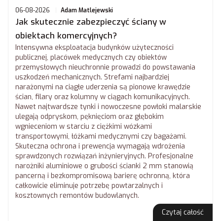
06-08-2026
Adam Matlejewski
Jak skutecznie zabezpieczyć ściany w
obiektach komercyjnych?
Intensywna eksploatacja budynków użyteczności
publicznej, placówek medycznych czy obiektów
przemysłowych nieuchronnie prowadzi do powstawania
uszkodzeń mechanicznych. Strefami najbardziej
narażonymi na ciągłe uderzenia są pionowe krawędzie
ścian, filary oraz kolumny w ciągach komunikacyjnych.
Nawet najtwardsze tynki i nowoczesne powłoki malarskie
ulegają odpryskom, pęknięciom oraz głębokim
wgnieceniom w starciu z ciężkimi wózkami
transportowymi, łóżkami medycznymi czy bagażami.
Skuteczna ochrona i prewencja wymagają wdrożenia
sprawdzonych rozwiązań inżynieryjnych. Profesjonalne
narożniki aluminiowe o grubości ścianki 2 mm stanowią
pancerną i bezkompromisową barierę ochronną, która
całkowicie eliminuje potrzebę powtarzalnych i
kosztownych remontów budowlanych.
Czytaj całość