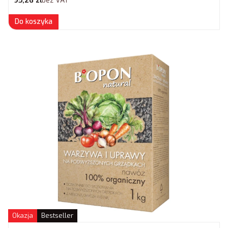
95,26 zł
bez VAT
Do koszyka
Okazja
Bestseller