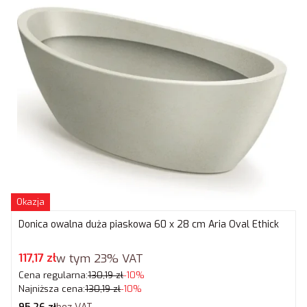
Okazja
Donica owalna duża piaskowa 60 x 28 cm Aria Oval Ethick
Cena promocyjna brutto
117,17 zł
w tym
23%
VAT
Cena regularna:
130,19 zł
-10%
Najniższa cena:
130,19 zł
-10%
Cena netto